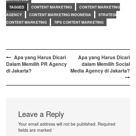
TAGGED
CONTENT MARKETING
CONTENT MARKETING
AGENCY
CONTENT MARKETING INDONESIA
STRATEGI
CONTENT MARKETING
TIPS CONTENT MARKETING
Post
Apa yang Harus Dicari
Apa yang Harus Dicari
Dalam Memilih PR Agency
dalam Memilih Social
navigation
di Jakarta?
Media Agency di Jakarta?
Leave a Reply
Your email address will not be published.
Required
fields are marked
*