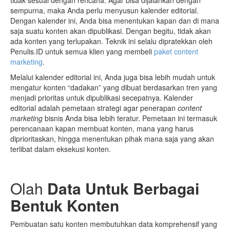
tidak sesuai dengan rencana. Agar bisa dijalankan dengan
sempurna, maka Anda perlu menyusun kalender editorial.
Dengan kalender ini, Anda bisa menentukan kapan dan di mana
saja suatu konten akan dipublikasi. Dengan begitu, tidak akan
ada konten yang terlupakan. Teknik ini selalu dipratekkan oleh
Penulis.ID untuk semua klien yang membeli
paket content
marketing
.
Melalui kalender editorial ini, Anda juga bisa lebih mudah untuk
mengatur konten “dadakan” yang dibuat berdasarkan tren yang
menjadi prioritas untuk dipublikasi secepatnya. Kalender
editorial adalah pemetaan strategi agar penerapan
content
marketing
bisnis Anda bisa lebih teratur. Pemetaan ini termasuk
perencanaan kapan membuat konten, mana yang harus
diprioritaskan, hingga menentukan pihak mana saja yang akan
terlibat dalam eksekusi konten.
Olah
D
ata
U
ntuk
B
erbagai
B
entuk
K
onten
Pembuatan satu konten membutuhkan data komprehensif yang