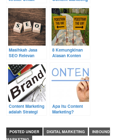
Keperluan Content
Indonesia yang
Marketing
Sangat Sukses
Masihkah Jasa
8 Kemungkinan
SEO Relevan
Alasan Konten
untuk Bisnis?
Tulisan Anda Sepi
Pembaca
Content Marketing
Apa Itu Content
adalah Strategi
Marketing?
Baru yang Cocok
Untuk Start-up
POSTED UNDER
DIGITAL MARKETING
INBOUND
MARKETING