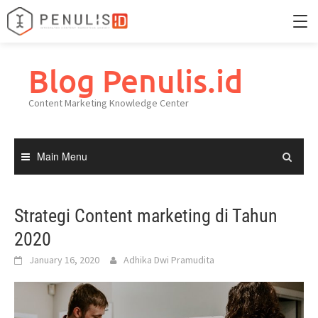
Skip
to
Blog Penulis.id
Home
content
Content Marketing Knowledge Center
Portfolio
Knowledge Center
Main Menu
Strategi Content marketing di Tahun
2020
January 16, 2020
Adhika Dwi Pramudita