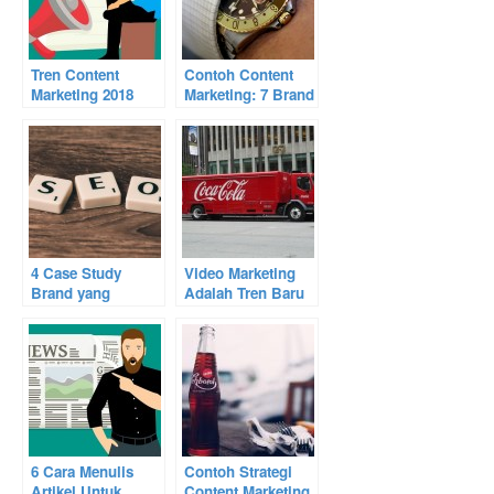
Tren Content
Contoh Content
Marketing 2018
Marketing: 7 Brand
yang Tidak Bisa
yang Sangat
Dilewatkan
Sukses
4 Case Study
Video Marketing
Brand yang
Adalah Tren Baru
Sukses dengan
Konten Marketing
Content Marketing
di Indonesia
6 Cara Menulis
Contoh Strategi
Artikel Untuk
Content Marketing