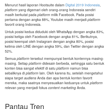
Menurut hasil laporan Hootsuite dalam
Digital 2019 Indonesia
,
platform
yang digemari oleh orang-orang Indonesia sendiri
masih berkutat pada
platform
milik Facebook. Pada posisi
pertama dengan angka 88%, Youtube masih menjadi
platform
favorit orang Indonesia.
Untuk posisi kedua diduduki oleh WhatsApp dengan angka 83%,
posisi ketiga oleh Facebook dengan angka 81%. Berikutnya,
posisi keempat oleh Instagram dengan angka 80%, posisi
kelima oleh LINE dengan angka 59%, dan Twitter dengan angka
52%.
Semua
platform
tersebut mempunyai bentuk kontennya masing-
masing. Setiap
platform
didesain berbeda, sehingga satu bentuk
konten bisa sangat efektif di satu
platform
namun bisa
sebaliknya di
platform
lain. Oleh karena itu, setelah mengetahui
siapa target
audiens
Anda dan apa bentuk konten favorit
mereka, maka saatnya menyesuaikan keduanya untuk
platform
relevan yang menjadi fokus
content marketing
Anda.
Pantau Tren