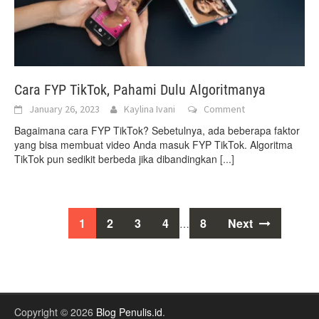
Cara FYP TikTok, Pahami Dulu Algoritmanya
January 26, 2023
Kaylina Ivani
Comment
Bagaimana cara FYP TikTok? Sebetulnya, ada beberapa faktor
yang bisa membuat video Anda masuk FYP TikTok. Algoritma
TikTok pun sedikit berbeda jika dibandingkan
[...]
Posts
1
2
3
4
8
Next
…
navigation
Copyright © 2026
Blog Penulis.id
.