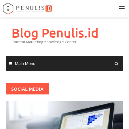
Skip
to
Blog Penulis.id
Home
content
Content Marketing Knowledge Center
Portfolio
Knowledge Center
Main Menu
SOCIAL MEDIA