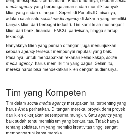
dengan ekspektasi perusahaan. Pada umumnya, sebuah
social
media agency
yang berpengalaman sudah memiliki banyak
klien yang sudah ditangani. Seperti di Penulis.ID misalnya,
adalah salah satu
social media
agency
di Jakarta yang memiliki
banyak klien dari berbagai industri. Tim kami telah menangani
klien dari bank, finansial, FMCG, pariwisata, hingga startup
teknologi.
Banyaknya klien yang pernah ditangani juga menunjukkan
sebuah
agency
tersebut mempunyai reputasi yang baik.
Pasalnya, untuk mendapatkan rekanan kelas kakap,
social
media agency
harus memiliki tim yang bagus. Selain itu,
mereka harus bisa mendekatkan klien dengan audiensnya.
Tim yang Kompeten
Tim dalam
social media agency
merupakan hal terpenting yang
harus Anda perhatikan. Di tangan mereka, proyek demi proyek
dari klien dikerjakan sesempurna mungkin. Satu
agency
yang
baik sudah tentu memiliki tim yang berkualitas. Tidak hanya
tentang soliditas, tim yang memiliki kreativitas tinggi sangat
mempengaruhi karya mereka.