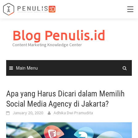
Skip
to
Blog Penulis.id
Home
content
Content Marketing Knowledge Center
Portfolio
Knowledge Center
Main Menu
Apa yang Harus Dicari dalam Memilih
Social Media Agency di Jakarta?
January 20, 2020
Adhika Dwi Pramudita