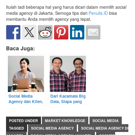
Itulah tadi beberapa hal yang harus dicari dalam memilih
social
media agency
di Jakarta. Semoga tips dari
Penulis.ID
bisa
membantu Anda memilih
agency
yang tepat.
Baca Juga:
Social Media
Dari Kacamata Big
Agency dan Klien,
Data, Siapa yang
Cara Menciptakan
Akan
Hubungan Baik
Memenangkan
Pilkada DKI
POSTED UNDER
MARKET KNOWLEDGE
SOCIAL MEDIA
Jakarta 2017?
TAGGED
SOCIAL MEDIA AGENCY
SOCIAL MEDIA AGENCY DI