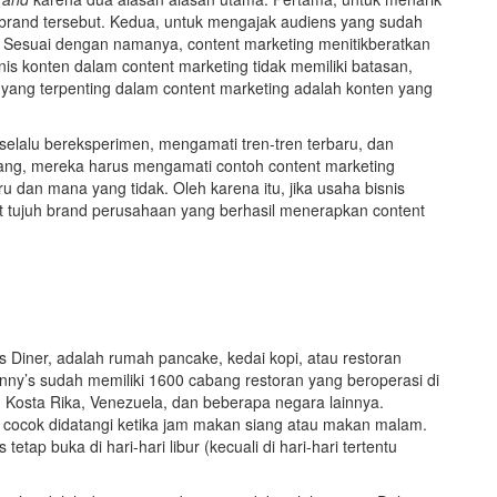
brand tersebut. Kedua, untuk mengajak audiens yang sudah
. Sesuai dengan namanya, content marketing menitikberatkan
s konten dalam content marketing tidak memiliki batasan,
a, yang terpenting dalam content marketing adalah konten yang
selalu bereksperimen, mengamati tren-tren terbaru, dan
dang, mereka harus mengamati contoh content marketing
u dan mana yang tidak. Oleh karena itu, jika usaha bisnis
t tujuh brand perusahaan yang berhasil menerapkan content
 Diner, adalah rumah pancake, kedai kopi, atau restoran
enny’s sudah memiliki 1600 cabang restoran yang beroperasi di
 Kosta Rika, Venezuela, dan beberapa negara lainnya.
 cocok didatangi ketika jam makan siang atau makan malam.
tap buka di hari-hari libur (kecuali di hari-hari tertentu