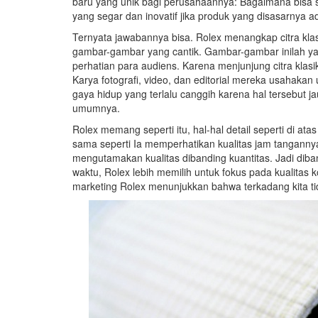
baru yang unik bagi perusahaannya: Bagaimana bisa 
yang segar dan inovatif jika produk yang disasarnya
Ternyata jawabannya bisa. Rolex menangkap citra kla
gambar-gambar yang cantik. Gambar-gambar inilah ya
perhatian para audiens. Karena menjunjung citra klas
Karya fotografi, video, dan editorial mereka usahakan
gaya hidup yang terlalu canggih karena hal tersebut ja
umumnya.
Rolex memang seperti itu, hal-hal detail seperti di 
sama seperti Ia memperhatikan kualitas jam tangannya.
mengutamakan kualitas dibanding kuantitas. Jadi di
waktu, Rolex lebih memilih untuk fokus pada kualita
marketing Rolex menunjukkan bahwa terkadang kita tida