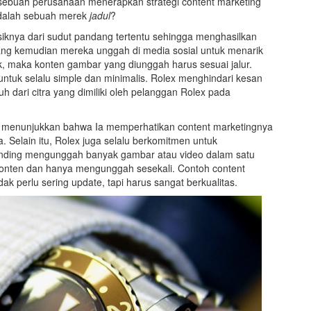
sebuah perusahaan menerapkan strategi content marketing
 adalah sebuah merek
jadul
?
siknya dari sudut pandang tertentu sehingga menghasilkan
ng kemudian mereka unggah di media sosial untuk menarik
ik, maka konten gambar yang diunggah harus sesuai jalur.
 untuk selalu simple dan minimalis. Rolex menghindari kesan
uh dari citra yang dimiliki oleh pelanggan Rolex pada
atas menunjukkan bahwa Ia memperhatikan content marketingnya
 Selain itu, Rolex juga selalu berkomitmen untuk
banding mengunggah banyak gambar atau video dalam satu
s konten dan hanya mengunggah sesekali. Contoh content
k perlu sering update, tapi harus sangat berkualitas.