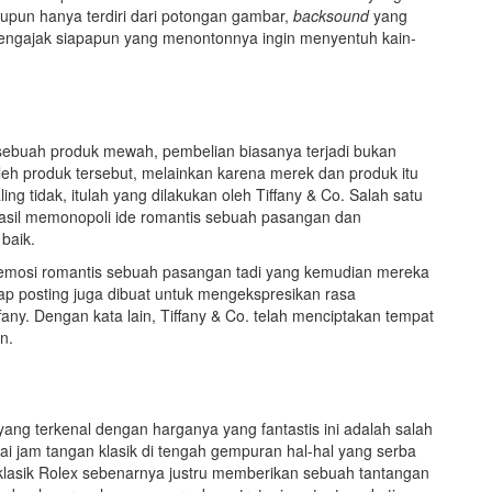
aupun hanya terdiri dari potongan gambar,
backsound
yang
engajak siapapun yang menontonnya ingin menyentuh kain-
sebuah produk mewah, pembelian biasanya terjadi bukan
leh produk tersebut, melainkan karena merek dan produk itu
ng tidak, itulah yang dilakukan oleh Tiffany & Co. Salah satu
erhasil memonopoli ide romantis sebuah pasangan dan
baik.
 emosi romantis sebuah pasangan tadi yang kemudian mereka
p posting juga dibuat untuk mengekspresikan rasa
fany. Dengan kata lain, Tiffany & Co. telah menciptakan tempat
n.
ang terkenal dengan harganya yang fantastis ini adalah salah
 jam tangan klasik di tengah gempuran hal-hal yang serba
ra klasik Rolex sebenarnya justru memberikan sebuah tantangan