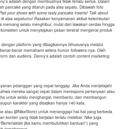
enny’s adalah dengan membuatnya tidak terlalu serius. Dalam
h pancake yang ditaruh pada alas sepatu. Dibawah foto
 Pad your shoes with some tasty pancake inserts! Talk about
ke di alas sepatumu! Rasakan kenyamanan akibat kelembutan
’s memang selalu menghibur, mulai dari lawakan cerdas hingga
konsisten untuk menyisipkan pesan tersirat mengenai produk
 dengan platform yang dibagikannya (khususnya melalui
us benar-benar memahami selera humor
followers-
nya. Oleh
atform dan audiens. Denny’s adalah contoh content marketing
yanan pelanggan yang cepat tanggap. Jika Anda menjelajahi
 bahwa mereka sangat cepat dalam merespons pertanyaan atau
aha untuk selalu menghargai, membantu, dan membangun
laupun karakter yang disajikan hanya 140 kata.
Nike atau @NikeStore) untuk menanggapi hal-hal yang berbeda
an konten yang tidak berjalan terlalu melebar. Nike juga
(“Berteriaklah jika kamu membutuhkan bantuan”) yang
ah-tamahannya.