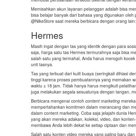
Memisahkan akun layanan pelanggan adalah bisa menj
bisa belajar banyak dari bahasa yang digunakan oleh
@NikeStore saat mereka berbicara dengan orang lain:
Hermes
Masih ingat dengan tas yang identik dengan para sosial
saja, harga satu tas Hermes termurahnya saja bisa m
salah satu yang termahal, Anda harus merogoh kocek 
unit tasnya.
Tas yang terbuat dari kulit buaya (seringkali dihiasi d
tinggi karena proses pembuatannya yang memakan wak
waktu ± 18 jam. Tidak hanya harus mengikuti pelatihan
juga melakukan segala sesuatunya dengan tangan, mu
Berbicara mengenai contoh
content marketing
mereka, 
mempertahankan komitmen dalam merancang dan men
dalam content marketing. Coba saja jelajahi dunia H
yang akan mereka adakan, koleksi, video, dan konten-k
membawa Anda lebih dekat ke setiap ciptaan dan me
Salah satu konten video mereka yang paling baru dan