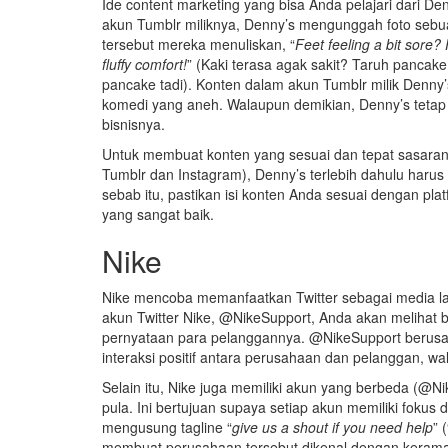
Ide content marketing yang bisa Anda pelajari dari D
akun Tumblr miliknya, Denny’s mengunggah foto sebua
tersebut mereka menuliskan, “
Feet feeling a bit sore?
fluffy comfort!
” (Kaki terasa agak sakit? Taruh panca
pancake tadi). Konten dalam akun Tumblr milik Denny
komedi yang aneh. Walaupun demikian, Denny’s tetap 
bisnisnya.
Untuk membuat konten yang sesuai dan tepat sasaran
Tumblr dan Instagram), Denny’s terlebih dahulu har
sebab itu, pastikan isi konten Anda sesuai dengan pl
yang sangat baik.
Nike
Nike mencoba memanfaatkan Twitter sebagai media la
akun Twitter Nike, @NikeSupport, Anda akan melihat
pernyataan para pelanggannya. @NikeSupport berus
interaksi positif antara perusahaan dan pelanggan, wa
Selain itu, Nike juga memiliki akun yang berbeda (@
pula. Ini bertujuan supaya setiap akun memiliki fokus d
mengusung tagline “
give us a shout if you need help
” 
membuat perusahaan tersebut dikenal dengan keram