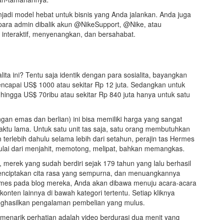
adi model hebat untuk bisnis yang Anda jalankan. Anda juga
 para admin dibalik akun @NikeSupport, @Nike, atau
 interaktif, menyenangkan, dan bersahabat.
ita ini? Tentu saja identik dengan para sosialita, bayangkan
encapai US$ 1000 atau sekitar Rp 12 juta. Sedangkan untuk
hingga US$ 70ribu atau sekitar Rp 840 juta hanya untuk satu
engan emas dan berlian) ini bisa memiliki harga yang sangat
tu lama. Untuk satu unit tas saja, satu orang membutuhkan
 terlebih dahulu selama lebih dari setahun, perajin tas Hermes
lai dari menjahit, memotong, melipat, bahkan memangkas.
merek yang sudah berdiri sejak 179 tahun yang lalu berhasil
ciptakan cita rasa yang sempurna, dan menuangkannya
ermes pada blog mereka, Anda akan dibawa menuju acara-acara
onten lainnya di bawah kategori tertentu. Setiap kliknya
nghasilkan pengalaman pembelian yang mulus.
 menarik perhatian adalah video berdurasi dua menit yang