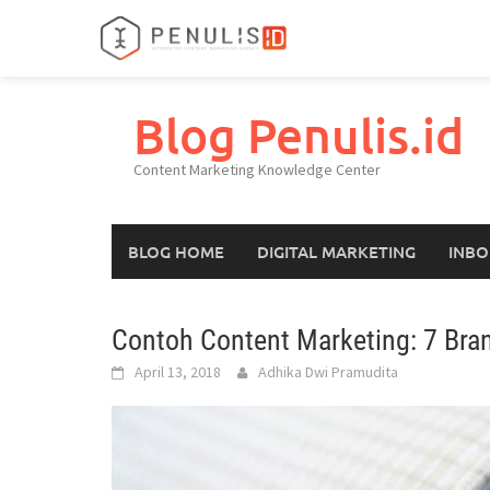
Skip
to
Blog Penulis.id
content
Content Marketing Knowledge Center
BLOG HOME
DIGITAL MARKETING
INBO
Contoh Content Marketing: 7 Bra
April 13, 2018
Adhika Dwi Pramudita