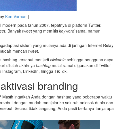
 by
Ken Varnum
]
 modern pada tahun 2007, tepatnya di platform Twitter.
eet
. Banyak
tweet
yang memiliki
keyword
sama, namun
daptasi sistem yang mulanya ada di jaringan Internet Relay
 mudah mencari
tweet.
m hashtag tersebut menjadi
clickable
sehingga pengguna dapat
ri situlah akhirnya
hashtag
mulai ramai digunakan di Twitter
 Instagram, LinkedIn, hingga TikTok.
aktivasi branding
? Masih ingatkah Anda dengan hashtag yang beberapa waktu
ersebut dengan mudah menjalar ke seluruh pelosok dunia dan
rsebut. Secara tidak langsung, Anda pasti bertanya-tanya apa