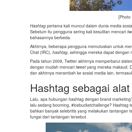
[Photo
Hashtag
pertama kali muncul dalam dunia media sosial
Sebelum itu pengguna sering kali kesulitan mencari
tw
bahasannya berbeda.
Akhirnya, beberapa pengguna memutuskan untuk menga
Chat (IRC),
hashtag
, sehingga mereka dapat dengan
Pada tahun 2009, Twitter akhirnya memperbarui siste
dengan mudah mencari
tweet
yang mereka maksud. Da
dan akhirnya merambah ke sosial media lain, termasuk
Hashtag sebagai alat 
Lalu, apa hubungan hashtag dengan brand marketing
lalu sedang booming, #icebucketchallenge? Hashtag t
bahkan banyak selebritis yang melakukan tantangan te
fungsi dari tantangan tersebut.