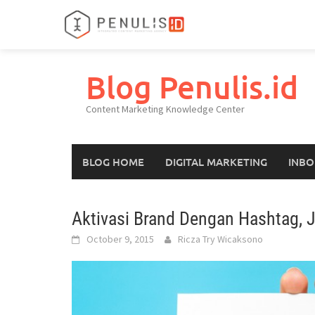
Skip
to
Blog Penulis.id
content
Content Marketing Knowledge Center
BLOG HOME
DIGITAL MARKETING
INBO
Aktivasi Brand Dengan Hashtag, 
October 9, 2015
Ricza Try Wicaksono