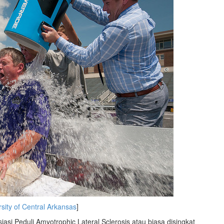
rsity of Central Arkansas
]
i Peduli Amyotrophic Lateral Sclerosis atau biasa disingkat