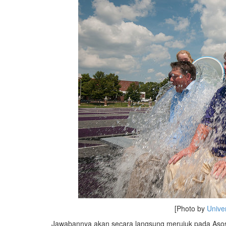
[Photo by
Unive
Jawabannya akan secara langsung merujuk pada Asosias