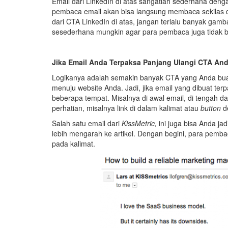
Email dari LinkedIn di atas sangatlah sederhana den
pembaca email akan bisa langsung membaca sekilas d
dari CTA LinkedIn di atas, jangan terlalu banyak gamb
sesederhana mungkin agar para pembaca juga tidak b
Jika Email Anda Terpaksa Panjang Ulangi CTA An
Logikanya adalah semakin banyak CTA yang Anda buat
menuju website Anda. Jadi, jika email yang dibuat t
beberapa tempat. Misalnya di awal email, di tengah da
perhatian, misalnya link di dalam kalimat atau
button
d
Salah satu email dari
KissMetric,
ini juga bisa Anda j
lebih mengarah ke artikel. Dengan begini, para pemba
pada kalimat.