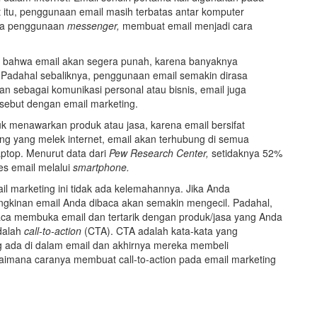
itu, penggunaan email masih terbatas antar komputer
nya penggunaan
messenger,
membuat email menjadi cara
 bahwa email akan segera punah, karena banyaknya
Padahal sebaliknya, penggunaan email semakin dirasa
an sebagai komunikasi personal atau bisnis, email juga
isebut dengan email marketing.
uk menawarkan produk atau jasa, karena email bersifat
ang yang melek internet, email akan terhubung di semua
ptop. Menurut data dari
Pew Research Center,
setidaknya 52%
es email melalui
smartphone.
il marketing ini tidak ada kelemahannya. Jika Anda
kinan email Anda dibaca akan semakin mengecil. Padahal,
ca membuka email dan tertarik dengan produk/jasa yang Anda
adalah
call-to-action
(CTA). CTA adalah kata-kata yang
 ada di dalam email dan akhirnya mereka membeli
imana caranya membuat call-to-action pada email marketing