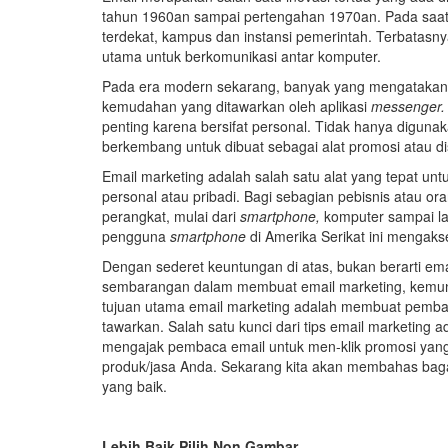
tahun 1960an sampai pertengahan 1970an. Pada saat 
terdekat, kampus dan instansi pemerintah. Terbatas
utama untuk berkomunikasi antar komputer.
Pada era modern sekarang, banyak yang mengatakan
kemudahan yang ditawarkan oleh aplikasi
messenger.
penting karena bersifat personal. Tidak hanya digunak
berkembang untuk dibuat sebagai alat promosi atau d
Email marketing adalah salah satu alat yang tepat unt
personal atau pribadi. Bagi sebagian pebisnis atau or
perangkat, mulai dari
smartphone,
komputer sampai la
pengguna
smartphone
di Amerika Serikat ini mengaks
Dengan sederet keuntungan di atas, bukan berarti ema
sembarangan dalam membuat email marketing, kemung
tujuan utama email marketing adalah membuat pemba
tawarkan. Salah satu kunci dari tips email marketing 
mengajak pembaca email untuk men-klik promosi yang
produk/jasa Anda. Sekarang kita akan membahas baga
yang baik.
Lebih Baik Pilih Non Gambar