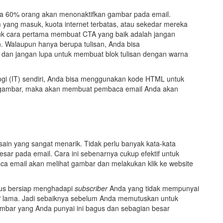
a 60% orang akan menonaktifkan gambar pada email.
ang masuk, kuota internet terbatas, atau sekedar mereka
tuk cara pertama membuat CTA yang baik adalah jangan
. Walaupun hanya berupa tulisan, Anda bisa
 dan jangan lupa untuk membuat blok tulisan dengan warna
ogi (IT) sendiri, Anda bisa menggunakan kode HTML untuk
t gambar, maka akan membuat pembaca email Anda akan
n yang sangat menarik. Tidak perlu banyak kata-kata
r pada email. Cara ini sebenarnya cukup efektif untuk
a email akan melihat gambar dan melakukan klik ke website
arus bersiap menghadapi
subscriber
Anda yang tidak mempunyai
t
lama. Jadi sebaiknya sebelum Anda memutuskan untuk
mbar yang Anda punyai ini bagus dan sebagian besar