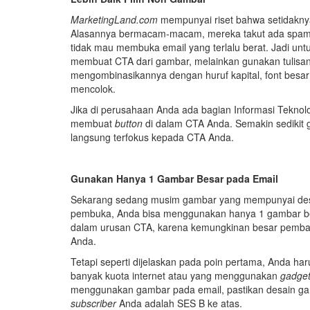
MarketingLand.com
mempunyai riset bahwa setidakny
Alasannya bermacam-macam, mereka takut ada spam y
tidak mau membuka email yang terlalu berat. Jadi un
membuat CTA dari gambar, melainkan gunakan tulisan
mengombinasikannya dengan huruf kapital, font besar
mencolok.
Jika di perusahaan Anda ada bagian Informasi Teknol
membuat
button
di dalam CTA Anda. Semakin sediki
langsung terfokus kepada CTA Anda.
Gunakan Hanya 1 Gambar Besar pada Email
Sekarang sedang musim gambar yang mempunyai desai
pembuka, Anda bisa menggunakan hanya 1 gambar besa
dalam urusan CTA, karena kemungkinan besar pembac
Anda.
Tetapi seperti dijelaskan pada poin pertama, Anda h
banyak kuota internet atau yang menggunakan
gadge
menggunakan gambar pada email, pastikan desain ga
subscriber
Anda adalah SES B ke atas.