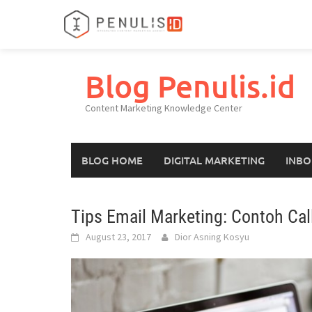
Skip
to
Blog Penulis.id
content
Content Marketing Knowledge Center
BLOG HOME
DIGITAL MARKETING
INBO
Tips Email Marketing: Contoh Cal
August 23, 2017
Dior Asning Kosyu