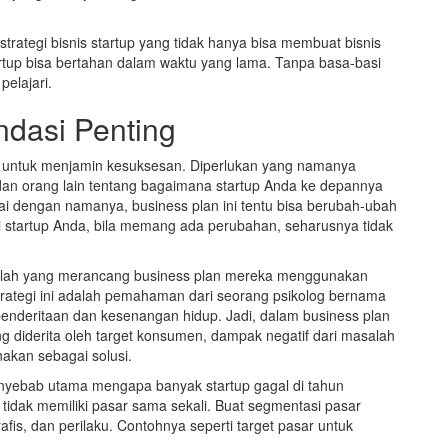
trategi bisnis startup yang tidak hanya bisa membuat bisnis
artup bisa bertahan dalam waktu yang lama. Tanpa basa-basi
 pelajari.
ndasi Penting
up untuk menjamin kesuksesan. Diperlukan yang namanya
 dan orang lain tentang bagaimana startup Anda ke depannya
uai dengan namanya, business plan ini tentu bisa berubah-ubah
ari startup Anda, bila memang ada perubahan, seharusnya tidak
adalah yang merancang business plan mereka menggunakan
strategi ini adalah pemahaman dari seorang psikolog bernama
enderitaan dan kesenangan hidup. Jadi, dalam business plan
 diderita oleh target konsumen, dampak negatif dari masalah
nakan sebagai solusi.
enyebab utama mengapa banyak startup gagal di tahun
idak memiliki pasar sama sekali. Buat segmentasi pasar
afis, dan perilaku. Contohnya seperti target pasar untuk