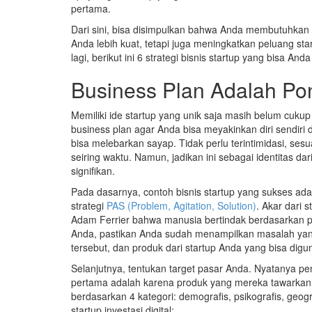
pertama.
Dari sini, bisa disimpulkan bahwa Anda membutuhkan s
Anda lebih kuat, tetapi juga meningkatkan peluang st
lagi, berikut ini 6 strategi bisnis startup yang bisa Anda
Business Plan Adalah Po
Memiliki ide startup yang unik saja masih belum cuk
business plan agar Anda bisa meyakinkan diri sendiri
bisa melebarkan sayap. Tidak perlu terintimidasi, ses
seiring waktu. Namun, jadikan ini sebagai identitas d
signifikan.
Pada dasarnya, contoh bisnis startup yang sukses 
strategi
PAS (Problem, Agitation, Solution)
. Akar dari 
Adam Ferrier bahwa manusia bertindak berdasarkan p
Anda, pastikan Anda sudah menampilkan masalah yang
tersebut, dan produk dari startup Anda yang bisa digu
Selanjutnya, tentukan target pasar Anda. Nyatanya p
pertama adalah karena produk yang mereka tawarkan t
berdasarkan 4 kategori: demografis, psikografis, geogr
startup investasi digital: