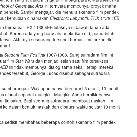
hool of Cinematic Arts
ini ternyata mempunyai proyek maha
m pendek. Sambil mengajar, dia menulis skenario film pendek
sebut kemudian dinamakan
Electronic Labyrinth: THX 1138 4EB
.
pan bernama THX 1138 4EB letaknya di bawah tanah ada
sebut. Karena ada yang berusaha melarikan diri, pemerintah
nya. Akhirnya seseorang tersebut berhasil melarikan diri
ahari.
al Student Film Festival
1967/1968. Sang sutradara film ini
uat film
Star Wars
dan menjadi salah satu film tersukses
8 4EB
ini tidak mempunyai dialog sama sekali, tetapi mereka
ndek tersebut, George Lucas disebut sebagai sutradara
ilm sembarangan. Walaupun hanya berdurasi 5 menit, 10 menit,
rus dibuat sepadat mungkin. Mungkin Anda berpikir bahwa
n itu salah. Bagi seorang sutradara, membuat naskah film
i ke dalam bentuk naskah dan dibatasi waktu sekitar 10 menit
 sedikit membahas beberapa contoh skenario film pendek