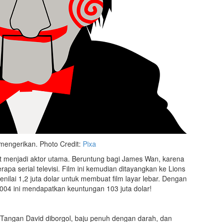
mengerikan. Photo Credit:
Pixa
ut menjadi aktor utama. Beruntung bagi James Wan, karena
pa serial televisi. Film ini kemudian ditayangkan ke Lions
lai 1,2 juta dolar untuk membuat film layar lebar. Dengan
2004 ini mendapatkan keuntungan 103 juta dolar!
i. Tangan David diborgol, baju penuh dengan darah, dan