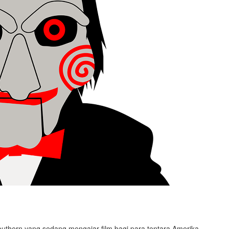
outhern yang sedang mengajar film bagi para tentara Amerika