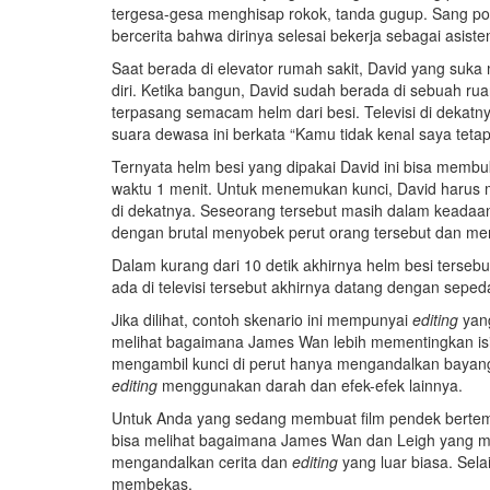
tergesa-gesa menghisap rokok, tanda gugup. Sang pol
bercerita bahwa dirinya selesai bekerja sebagai asiste
Saat berada di elevator rumah sakit, David yang suk
diri. Ketika bangun, David sudah berada di sebuah ru
terpasang semacam helm dari besi. Televisi di dek
suara dewasa ini berkata “Kamu tidak kenal saya teta
Ternyata helm besi yang dipakai David ini bisa me
waktu 1 menit. Untuk menemukan kunci, David harus 
di dekatnya. Seseorang tersebut masih dalam keadaan 
dengan brutal menyobek perut orang tersebut dan men
Dalam kurang dari 10 detik akhirnya helm besi terseb
ada di televisi tersebut akhirnya datang dengan sepeda
Jika dilihat, contoh skenario ini mempunyai
editing
yan
melihat bagaimana James Wan lebih mementingkan isi
mengambil kunci di perut hanya mengandalkan baya
editing
menggunakan darah dan efek-efek lainnya.
Untuk Anda yang sedang membuat film pendek berte
bisa melihat bagaimana James Wan dan Leigh yang
mengandalkan cerita dan
editing
yang luar biasa. Selai
membekas.