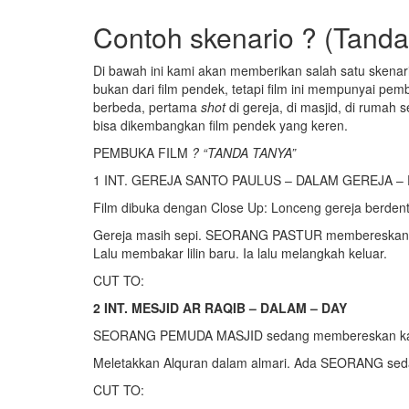
Contoh skenario ? (Tanda
Di bawah ini kami akan memberikan salah satu skenar
bukan dari film pendek, tetapi film ini mempunyai pem
berbeda, pertama
shot
di gereja, di masjid, di rumah
bisa dikembangkan film pendek yang keren.
PEMBUKA FILM
? “TANDA TANYA”
1 INT. GEREJA SANTO PAULUS – DALAM GEREJA – 
Film dibuka dengan Close Up: Lonceng gereja berden
Gereja masih sepi. SEORANG PASTUR membereskan poto
Lalu membakar lilin baru. Ia lalu melangkah keluar.
CUT TO:
2 INT. MESJID AR RAQIB – DALAM – DAY
SEORANG PEMUDA MASJID sedang membereskan ka
Meletakkan Alquran dalam almari. Ada SEORANG sedan
CUT TO: