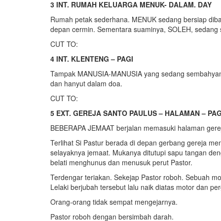
3 INT. RUMAH KELUARGA MENUK- DALAM. DAY
Rumah petak sederhana. MENUK sedang bersiap dibant
depan cermin. Sementara suaminya, SOLEH, sedang s
CUT TO:
4 INT. KLENTENG – PAGI
Tampak MANUSIA-MANUSIA yang sedang sembahyang.
dan hanyut dalam doa.
CUT TO:
5 EXT. GEREJA SANTO PAULUS – HALAMAN – PAG
BEBERAPA JEMAAT berjalan memasuki halaman gere
Terlihat Si Pastur berada di depan gerbang gerej
selayaknya jemaat. Mukanya ditutupi sapu tangan deng
belati menghunus dan menusuk perut Pastor.
Terdengar teriakan. Sekejap Pastor roboh. Sebuah 
Lelaki berjubah tersebut lalu naik diatas motor dan per
Orang-orang tidak sempat mengejarnya.
Pastor roboh dengan bersimbah darah.