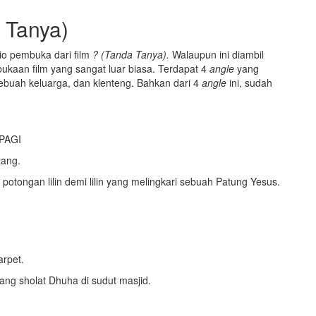
 Tanya)
io pembuka dari film
? (Tanda Tanya).
Walaupun ini diambil
bukaan film yang sangat luar biasa. Terdapat 4
angle
yang
 sebuah keluarga, dan klenteng. Bahkan dari 4
angle
ini, sudah
PAGI
tang.
ngan lilin demi lilin yang melingkari sebuah Patung Yesus.
rpet.
g sholat Dhuha di sudut masjid.