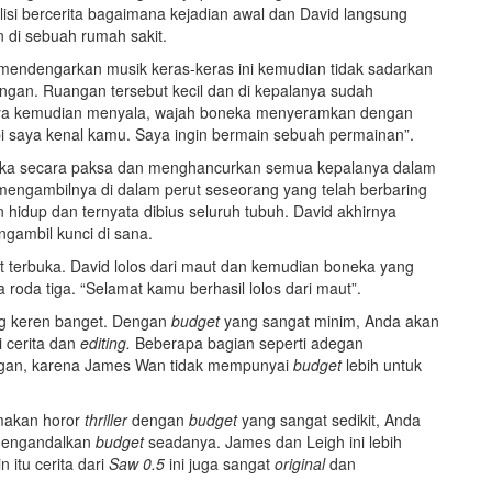
isi bercerita bagaimana kejadian awal dan David langsung
n di sebuah rumah sakit.
a mendengarkan musik keras-keras ini kemudian tidak sadarkan
angan. Ruangan tersebut kecil dan di kepalanya sudah
atnya kemudian menyala, wajah boneka menyeramkan dengan
pi saya kenal kamu. Saya ingin bermain sebuah permainan”.
mbuka secara paksa dan menghancurkan semua kepalanya dalam
mengambilnya di dalam perut seseorang yang telah berbaring
hidup dan ternyata dibius seluruh tubuh. David akhirnya
gambil kunci di sana.
ut terbuka. David lolos dari maut dan kemudian boneka yang
 roda tiga. “Selamat kamu berhasil lolos dari maut”.
g keren banget. Dengan
budget
yang sangat minim, Anda akan
 cerita dan
editing.
Beberapa bagian seperti adegan
ngan, karena James Wan tidak mempunyai
budget
lebih untuk
makan horor
thriller
dengan
budget
yang sangat sedikit, Anda
 mengandalkan
budget
seadanya. James dan Leigh ini lebih
n itu cerita dari
Saw 0.5
ini juga sangat
original
dan