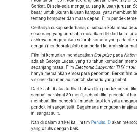
Serikat. Di sela-sela mengajar, sang lulusan jurusan
Sc
besar untuk ukuran lulusan kampus, yaitu membuat fil
tentang komputer dan masa depan. Film pendek ter
Ceritanya cukup sederhana, di sebuah kota masa de
seseorang yang berusaha melarikan diri dari kota ter
akhirnya mengerahkan seluruh kamera yang ada di kota
dengan mendobrak pintu dan berlari ke arah sinar mat
Film ini kemudian mendapatkan
first prize
pada
Nation
adalah George Lucas, yang 10 tahun kemudian memb
sepanjang masa. Film
Electronic Labyrinth: THX 113
hanya memainkan emosi para penonton. Berkat film pe
visioner dan menjadi contoh skenario yang hebat.
Dari kisah di atas terlihat bahwa film pendek bukan f
sampai maksimal 30 menit, sebuah film pendek ini ha
membuat film pendek ini mudah, tapi ternyata anggapa
pendek ini sangat sulit. Bagaimana mengubah imajinas
ini sangat sulit.
Nah di dalam artikel kali ini tim
Penulis.ID
akan mencoba
yang ditulis dengan baik.