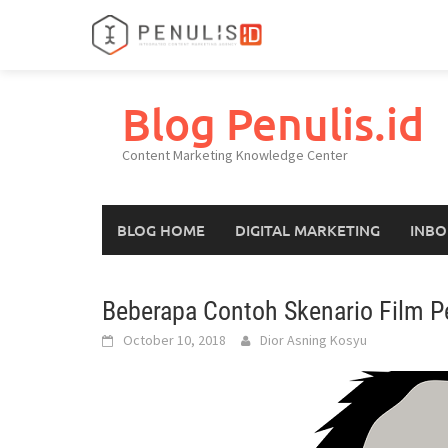
Skip
to
Blog Penulis.id
content
Content Marketing Knowledge Center
BLOG HOME
DIGITAL MARKETING
INBO
Beberapa Contoh Skenario Film P
October 10, 2018
Dior Asning Kosyu