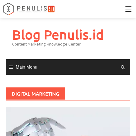
Skip
to
Blog Penulis.id
Home
content
Content Marketing Knowledge Center
Portfolio
Knowledge Center
Main Menu
DIGITAL MARKETING