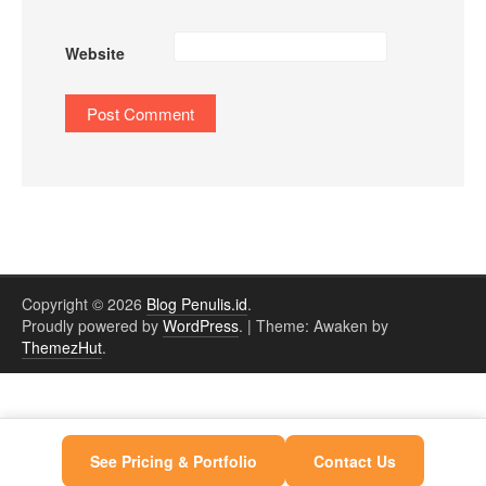
Website
Copyright © 2026
Blog Penulis.id
.
Proudly powered by
WordPress
.
|
Theme: Awaken by
ThemezHut
.
See Pricing & Portfolio
Contact Us