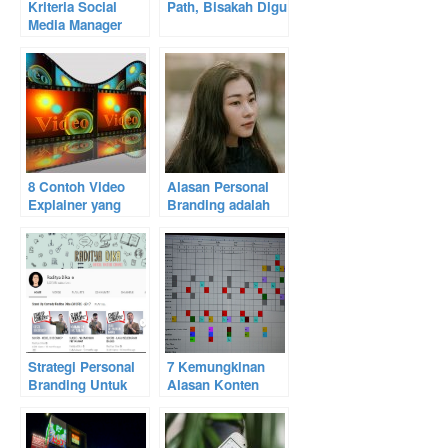
Kriteria Social
Path, Bisakah Digunakan Oleh Brand?
Media Manager
yang Baik
8 Contoh Video
Alasan Personal
Explainer yang
Branding adalah
Viral dan Inspiratif
Hal Penting untuk
Pendiri Startup
Strategi Personal
7 Kemungkinan
Branding Untuk
Alasan Konten
Youtuber
Video Anda Sepi
Penonton