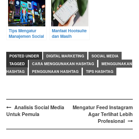
Tips Mengatur
Manfaat Hootsuite
Manajemen Social
dan Masih
Media Bagi
Relevankah?
Influencer
POSTED UNDER
DIGITAL MARKETING
SOCIAL MEDIA
TAGGED
CARA MENGGUNAKAN HASHTAG
MENGGUNAKAN
HASHTAG
PENGGUNAAN HASHTAG
TIPS HASHTAG
Post
Analisis Social Media
Mengatur Feed Instagram
Untuk Pemula
Agar Terlihat Lebih
navigation
Profesional