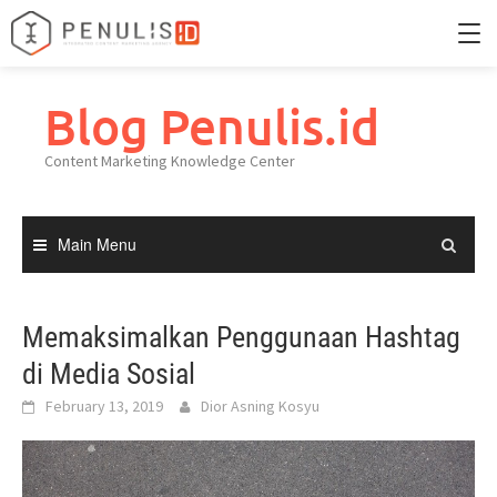
Skip
to
Blog Penulis.id
Home
content
Content Marketing Knowledge Center
Portfolio
Knowledge Center
Main Menu
Memaksimalkan Penggunaan Hashtag
di Media Sosial
February 13, 2019
Dior Asning Kosyu