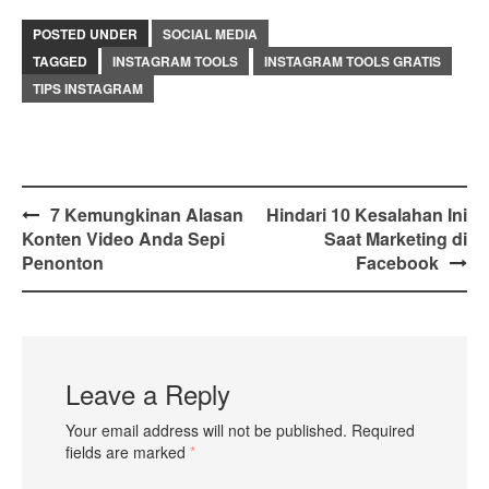
POSTED UNDER
SOCIAL MEDIA
TAGGED
INSTAGRAM TOOLS
INSTAGRAM TOOLS GRATIS
TIPS INSTAGRAM
Post
7 Kemungkinan Alasan
Hindari 10 Kesalahan Ini
Konten Video Anda Sepi
Saat Marketing di
navigation
Penonton
Facebook
Leave a Reply
Your email address will not be published.
Required
fields are marked
*