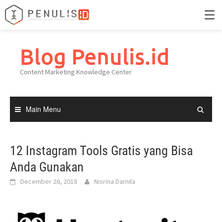
Skip
to
Blog Penulis.id
Home
content
Content Marketing Knowledge Center
Portfolio
Knowledge Center
Main Menu
12 Instagram Tools Gratis yang Bisa
Anda Gunakan
December 26, 2018
Nisrina Darnila