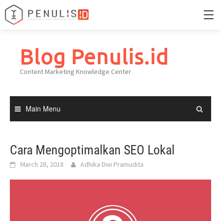
Skip
to
Blog Penulis.id
Home
content
Content Marketing Knowledge Center
Portfolio
Knowledge Center
Main Menu
Cara Mengoptimalkan SEO Lokal
March 28, 2018
Adhika Dwi Pramudita