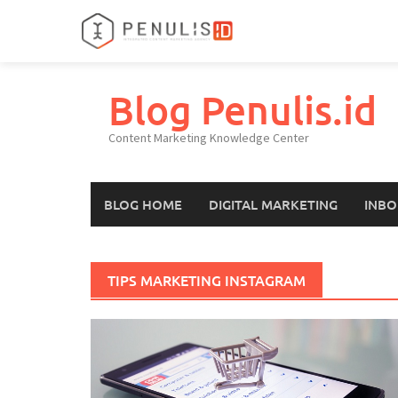
Skip
to
Blog Penulis.id
content
Content Marketing Knowledge Center
BLOG HOME
DIGITAL MARKETING
INBO
TIPS MARKETING INSTAGRAM