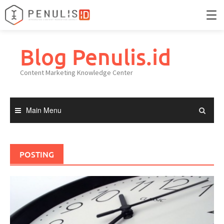
Skip
to
Blog Penulis.id
Home
content
Content Marketing Knowledge Center
Portfolio
Knowledge Center
Main Menu
POSTING