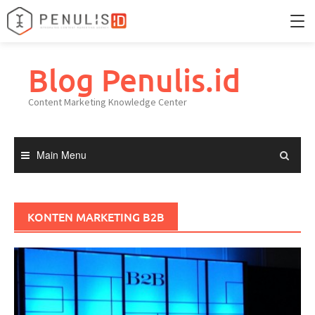
Skip
to
Blog Penulis.id
Home
content
Content Marketing Knowledge Center
Portfolio
Knowledge Center
Main Menu
KONTEN MARKETING B2B