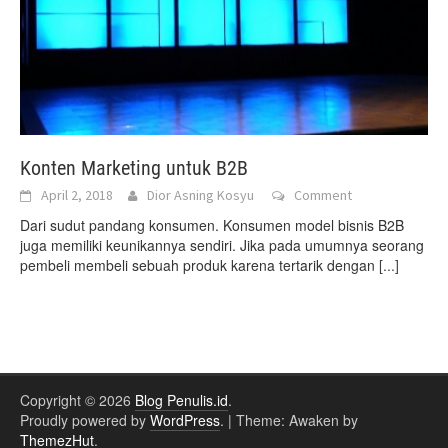
Konten Marketing untuk B2B
April 2, 2018
Dior Asning Kosyu
Comment
Dari sudut pandang konsumen. Konsumen model bisnis B2B
juga memiliki keunikannya sendiri. Jika pada umumnya seorang
pembeli membeli sebuah produk karena tertarik dengan
[...]
Copyright © 2026
Blog Penulis.id
.
Proudly powered by
WordPress
.
|
Theme: Awaken by
ThemezHut
.