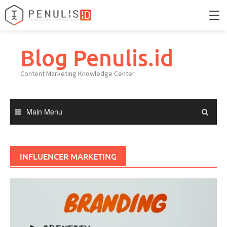
Skip
to
Blog Penulis.id
Home
content
Content Marketing Knowledge Center
Portfolio
Knowledge Center
Main Menu
INFLUENCER MARKETING